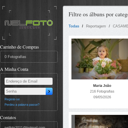
Filtre os álbuns por catego
Todas
Reportagem
CASAM
Carrinho de Compras
0 Fotografias
A Minha Conta
Maria João
216 Fotografias
09/05/2026
Registe-se
Perdeu a palavra passe?
Contatos
nelfoto2011@hotmail.com