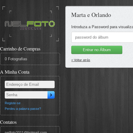
Marta e Orlando
Introduza a Password para visualiz
Carrinho de Compras
Entrar no Álbum
0 Fotografias
< Voltar atrás
A Minha Conta
Registe-se
Perdeu a palavra passe?
Contatos
nelfoto2011@hotmail.com