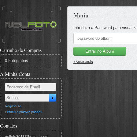
Maria
Introduza a Password para visualiz
Carrinho de Compras
Entrar no Álbum
0 Fotografias
< Voltar atrás
A Minha Conta
Registe-se
Perdeu a palavra passe?
Contatos
nelfoto2011@hotmail.com