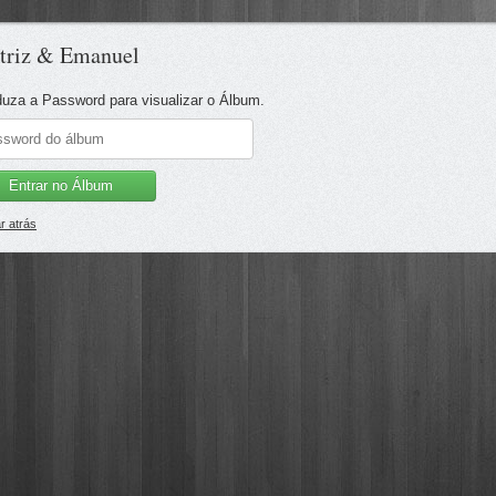
triz & Emanuel
duza a Password para visualizar o Álbum.
Entrar no Álbum
ar atrás